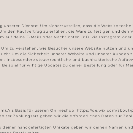
g unserer Dienste: Um sicherzustellen, dass die Website techni
m den Kaufvertrag zu erfüllen, die Ware zu fertigen und den V
 auf deine E-Mails oder Nachrichten (z.B. via Instagram oder
Um zu verstehen, wie Besucher unsere Website nutzen und uns
uch: Um die Sicherheit unserer Website und unserer Kunden z
ten: Insbesondere steuerrechtliche und buchhakterische Aufbe
eispiel für wihtige Updates zu deiner Bestellung oder für Ma
.
m):Als Basis für useren Onlineshop
https://de.wix.com/about/
ählter Zahlungsart geben wir die erforderlichen Daten zur Zah
ung deiner handgefertigten Unikate geben wir deinen Namen und
tsche Post) weiter.