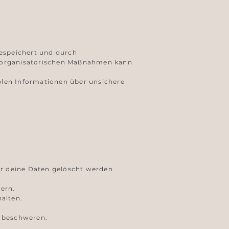
gespeichert und durch
d organisatorischen Maßnahmen kann
iblen Informationen über unsichere
er deine Daten gelöscht werden
ern.
alten.
u beschweren.