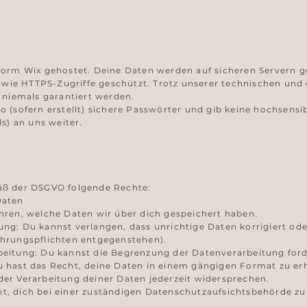
tform Wix gehostet. Deine Daten werden auf sicheren Servern 
wie HTTPS-Zugriffe geschützt. Trotz unserer technischen un
t niemals garantiert werden.
o (sofern erstellt) sichere Passwörter und gib keine hochsens
ls) an uns weiter.
mäß der DSGVO folgende Rechte:
Daten
hren, welche Daten wir über dich gespeichert haben.
ng: Du kannst verlangen, dass unrichtige Daten korrigiert od
ahrungspflichten entgegenstehen).
beitung: Du kannst die Begrenzung der Datenverarbeitung ford
u hast das Recht, deine Daten in einem gängigen Format zu erh
er Verarbeitung deiner Daten jederzeit widersprechen.
t, dich bei einer zuständigen Datenschutzaufsichtsbehörde z