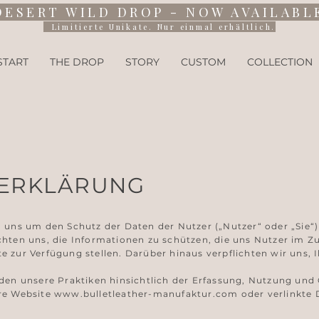
DESERT WILD DROP - NOW AVAILABL
Limitierte Unikate. Nur einmal erhältlich.
START
THE DROP
STORY
CUSTOM
COLLECTION
ERKLÄRUNG
rn uns um den Schutz der Daten der Nutzer („Nutzer“ oder „Sie
ichten uns, die Informationen zu schützen, die uns Nutzer i
e zur Verfügung stellen. Darüber hinaus verpflichten wir uns
rden unsere Praktiken hinsichtlich der Erfassung, Nutzung und 
ere Website
www.bulletleather-manufaktur.com
oder verlinkte D