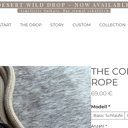
DESERT WILD DROP - NOW AVAILABL
Limitierte Unikate. Nur einmal erhältlich.
START
THE DROP
STORY
CUSTOM
COLLECTION
THE CO
ROPE
Preis
69,00 €
Modell
*
Basic Schlaufe
Anzahl
*