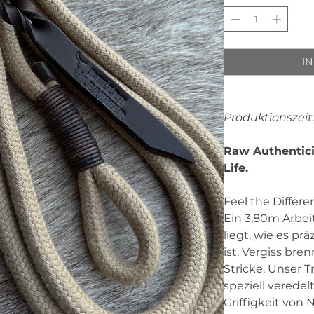
I
Produktionszeit
Raw Authentici
Life.
Feel the Differe
Ein 3,80m Arbeit
liegt, wie es pr
ist. Vergiss br
Stricke. Unser T
speziell veredel
Griffigkeit von 