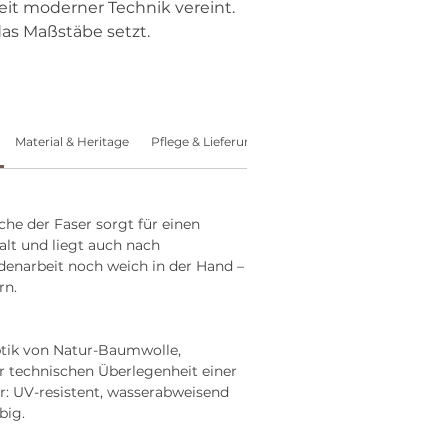
it moderner Technik vereint.
 das Maßstäbe setzt.
Material & Heritage
Pflege & Lieferumfang
Größe
he der Faser sorgt für einen
alt und liegt auch nach
enarbeit noch weich in der Hand –
rn.
tik von Natur-Baumwolle,
r technischen Überlegenheit einer
r: UV-resistent, wasserabweisend
big.